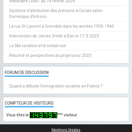
Webinaire CRIAT du 14 février 2024
Système d'attribution des prénoms à Corato selon
Dominique d'Introno
La rue St Laurent à Grenoble dans les années 1950-1960
Intervention de James Smith à Bari le 17-3-2023
La fille coratine et le soldat noir
Résumé et perspectives du projet pour 2023
FORUM DE DISCUSSION
Quand a débuté l'immigration coratine en France ?
COMPTEUR DE VISITEURS
ème
Vous êtes le
visiteur
Mentions légales