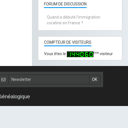
FORUM DE DISCUSSION
Quand a débuté l'immigration
coratine en France ?
COMPTEUR DE VISITEURS
ème
Vous êtes le
visiteur
 Généalogique