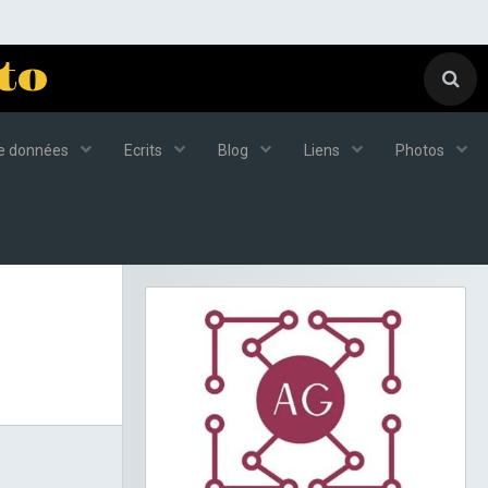
to
de données
Ecrits
Blog
Liens
Photos