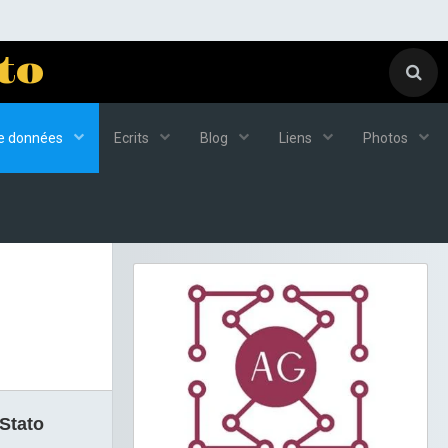
to
de données
Ecrits
Blog
Liens
Photos
 Stato