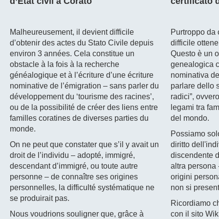
d’Etat civil à Corato
certificato 
Malheureusement, il devient difficile
Purtroppo da c
d’obtenir des actes du Stato Civile depuis
difficile ottene
environ 3 années. Cela constitue un
Questo è un os
obstacle à la fois à la recherche
genealogica ch
généalogique et à l’écriture d’une écriture
nominativa de
nominative de l’émigration – sans parler du
parlare dello 
développement du ‘tourisme des racines’,
radici”, ovvero
ou de la possibilité de créer des liens entre
legami tra fam
familles coratines de diverses parties du
del mondo.
monde.
Possiamo solo
On ne peut que constater que s’il y avait un
diritto dell'in
droit de l’individu – adopté, immigré,
discendente d
descendant d’immigré, ou toute autre
altra persona 
personne – de connaître ses origines
origini persona
personnelles, la difficulté systématique ne
non si presen
se produirait pas.
Ricordiamo ch
Nous voudrions souligner que, grâce à
con il sito Wi