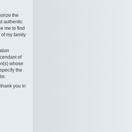
orize the
t authentic
le me to find
 of my family
ation
scendant of
on(s) whose
specify the
or.
thank you in