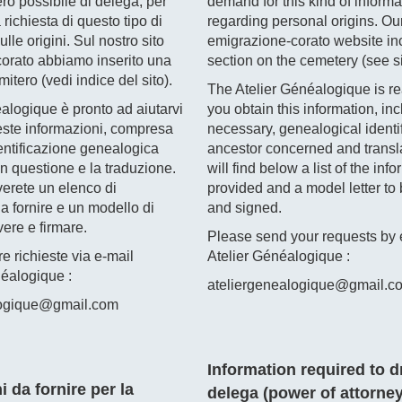
o possibile di delega, per
demand for this kind of informa
 richiesta di questo tipo di
regarding personal origins. Ou
lle origini. Sul nostro sito
emigrazione-corato website in
orato abbiamo inserito una
section on the cemetery (see si
mitero (vedi indice del sito).
The Atelier Généalogique is re
alogique è pronto ad aiutarvi
you obtain this information, incl
este informazioni, compresa
necessary, genealogical identif
dentificazione genealogica
ancestor concerned and transl
in questione e la traduzione.
will find below a list of the inf
verete un elenco di
provided and a model letter to 
a fornire e un modello di
and signed.
vere e firmare.
Please send your requests by e
re richieste via e-mail
Atelier Généalogique :
néalogique :
ateliergenealogique@gmail.c
logique@gmail.com
Information required to dr
i da fornire per la
delega (power of attorney