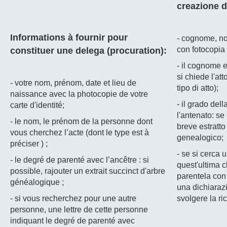
creazione d
Informations à fournir pour
- cognome, no
con fotocopia 
constituer une delega (procuration):
- il cognome e
si chiede l'att
- votre nom, prénom, date et lieu de
tipo di atto);
naissance avec la photocopie de votre
- il grado del
carte d'identité;
l'antenato: se
- le nom, le prénom de la personne dont
breve estratto
vous cherchez l’acte (dont le type est à
genealogico;
préciser ) ;
- se si cerca 
- le degré de parenté avec l’ancêtre : si
quest'ultima c
possible, rajouter un extrait succinct d'arbre
parentela con 
généalogique ;
una dichiarazi
- si vous recherchez pour une autre
svolgere la ri
personne, une lettre de cette personne
indiquant le degré de parenté avec