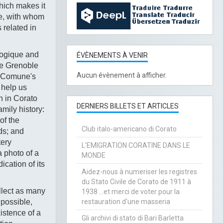
which makes it
le, with whom
 related in
alogique and
ÉVÈNEMENTS À VENIR
de Grenoble
Aucun évènement à afficher.
e Comune's
 help us
n in Corato
DERNIERS BILLETS ET ARTICLES
amily history:
of the
Club italo-americano di Corato
ds; and
tery
L’EMIGRATION CORATINE DANS LE
a photo of a
MONDE
ication of its
Aidez-nous à numeriser les registres
du Stato Civile de Corato de 1911 à
ollect as many
1938 ...et merci de voter pour la
 possible,
restauration d'une masseria
stence of a
Gli archivi di stato di Bari Barletta