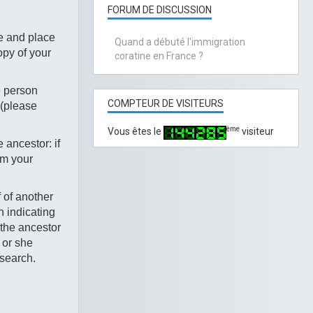
FORUM DE DISCUSSION
te and place
Quand a débuté l'immigration
opy of your
coratine en France ?
e person
COMPTEUR DE VISITEURS
 (please
ème
Vous êtes le
visiteur
e ancestor: if
om your
f of another
n indicating
 the ancestor
 or she
 search.