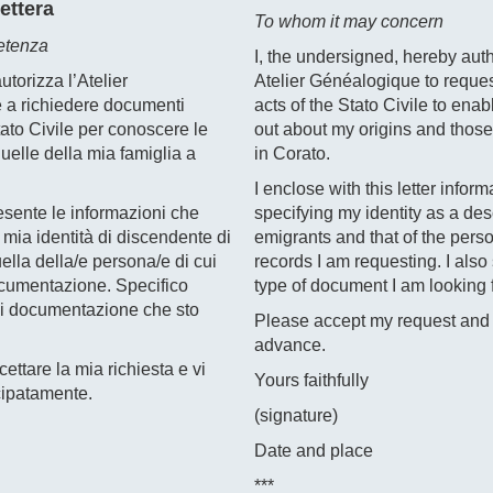
ettera
To whom it may concern
etenza
I, the undersigned, hereby auth
autorizza l’Atelier
Atelier Généalogique to reques
 a richiedere documenti
acts of the Stato Civile to enab
Stato Civile per conoscere le
out about my origins and those
quelle della mia famiglia a
in Corato.
I enclose with this letter inform
esente le informazioni che
specifying my identity as a de
 mia identità di discendente di
emigrants and that of the pers
ella della/e persona/e di cui
records I am requesting. I also 
ocumentazione. Specifico
type of document I am looking f
 di documentazione che sto
Please accept my request and 
advance.
cettare la mia richiesta e vi
Yours faithfully
cipatamente.
(signature)
Date and place
***