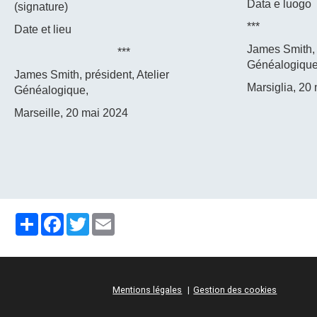
Data e luogo
(signature)
***
Date et lieu
James Smith, 
***
Généalogique
James Smith, président, Atelier
Marsiglia, 20
Généalogique,
Marseille, 20 mai 2024
Partager
Facebook
Twitter
Email
Mentions légales
Gestion des cookies