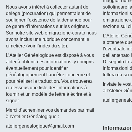
maggior numer
Nous avons intérêt à collecter autant de
sottolineare la
delega (procuration) qui permettraient de
informazioni su
souligner l’existence de la demande pour
emigrazione-c
ce genre d’informations sur les origines.
sezione sul ci
Sur notre site web emigrazione-corato nous
L’Atelier Géné
avons inclus une rubrique concernant le
a ottenere qu
cimetière (voir l’index du site).
l'eventuale i
L’Atelier Généalogique est disposé à vous
dell'antenato 
aider à obtenir ces informations, y compris
Di seguito tro
éventuellement pour identifier
informazioni d
généalogiquement l’ancêtre concerné et
lettera da scri
pour réaliser la traduction. Vous trouverez
Inviate le vost
ci-dessous une liste des informations à
all'Atelier Gé
fournir et un modèle de lettre à écrire et à
ateliergenea
signer.
Merci d’acheminer vos demandes par mail
à l’Atelier Généalogique :
ateliergenealogique@gmail.com
Informazion