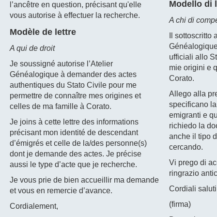
Modello di l
l’ancêtre en question, précisant qu'elle
vous autorise à effectuer la recherche.
A chi di comp
Modèle de lettre
Il sottoscritto 
Généalogique
A qui de droit
ufficiali allo 
Je soussigné autorise l’Atelier
mie origini e 
Généalogique à demander des actes
Corato.
authentiques du Stato Civile pour me
Allego alla pr
permettre de connaître mes origines et
specificano la
celles de ma famille à Corato.
emigranti e qu
Je joins à cette lettre des informations
richiedo la d
précisant mon identité de descendant
anche il tipo
d’émigrés et celle de la/des personne(s)
cercando.
dont je demande des actes. Je précise
Vi prego di ac
aussi le type d’acte que je recherche.
ringrazio anti
Je vous prie de bien accueillir ma demande
Cordiali saluti
et vous en remercie d’avance.
(firma)
Cordialement,