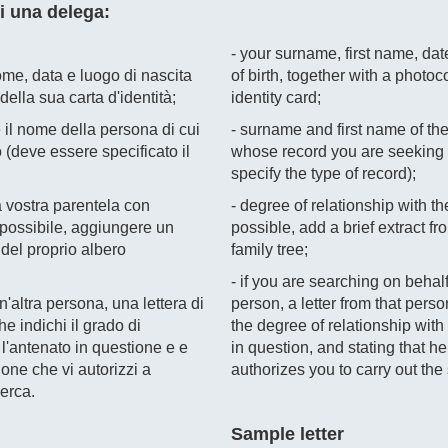
i una delega:
- your surname, first name, da
me, data e luogo di nascita
of birth, together with a photoc
della sua carta d'identità;
identity card;
 il nome della persona di cui
- surname and first name of th
o (deve essere specificato il
whose record you are seeking
specify the type of record);
la vostra parentela con
- degree of relationship with th
 possibile, aggiungere un
possible, add a brief extract fr
 del proprio albero
family tree;
- if you are searching on behal
un'altra persona, una lettera di
person, a letter from that perso
he indichi il grado di
the degree of relationship with
l'antenato in questione e e
in question, and stating that he
one che vi autorizzi a
authorizes you to carry out the
cerca.
Sample letter