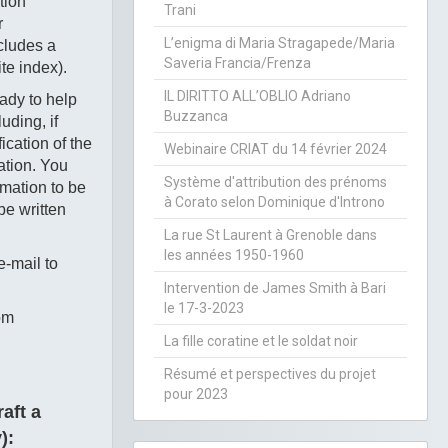
tion
Trani
r
L’enigma di Maria Stragapede/Maria
cludes a
Saveria Francia/Frenza
te index).
IL DIRITTO ALL’OBLIO Adriano
ady to help
Buzzanca
uding, if
ication of the
Webinaire CRIAT du 14 février 2024
ation. You
Système d'attribution des prénoms
ormation to be
à Corato selon Dominique d'Introno
be written
La rue St Laurent à Grenoble dans
les années 1950-1960
-mail to
Intervention de James Smith à Bari
le 17-3-2023
om
La fille coratine et le soldat noir
Résumé et perspectives du projet
pour 2023
aft a
):