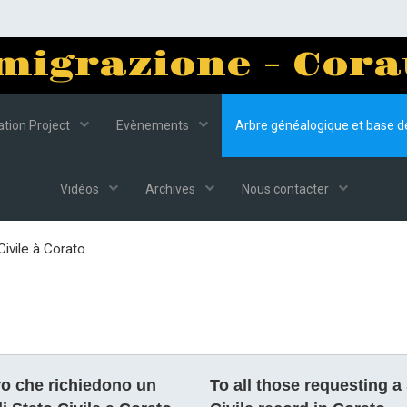
migrazione - Cora
tion Project
Evènements
Arbre généalogique et base 
Vidéos
Archives
Nous contacter
ivile à Corato
oro che richiedono un
To all those requesting a