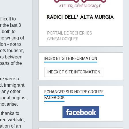
ficult to
 the last 3
 both to
PORTAIL DE RECHERHES
e writing of
GENEALOGIQUES
on - not to
ts tourism',
inks between
INDEX ET SITE INFORMATION
parts of the
INDEX ET SITE INFORMATION
ere were a
ed, immigrant,
 any other
ECHANGER SUR NOTRE GROUPE
sonal origins,
FACEBOOK
not arise.
 thanks to
tree website,
ation of an