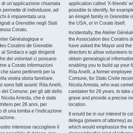
e di un'applicazione chiamata
application called 'X-friends' 
e permette di individuare, ad
possible to identify, for examp
chi è imparentata una
an émigré family in Grenoble is
igrati a Grenoble negli Stati
the USA, or in Corato itself.
stessa Corato.
Incidentally, the Atelier Géné
'Atelier Généalogique e
the Association des Coratins 
 des Coratins de Grenoble
have asked the Mayor and th
al Sindaco e agli dirigenti
directors to allow volunteers to
e dei volontari ci possano
obtain genealogical informatio
rire a Corato informazioni
enabling you to build up your f
che siano pertinenti per la
Rita Anelli, a former employee 
lla vostra storia familiare.
Comune, for Stato Civile recor
 sono fatti avanti: Rita Anelli,
Nicola Arresta, who was ceme
del Comune, per gli atti dello
caretaker for 26 years, to take 
e Nicola Arresta, che è stato
grave and provide a precise ind
mitero per 26 anni, per
location.
to di una tomba e l'indicazione
It would be in our interest to c
cazione.
delega (powers of attorney) as
stro interesse raccogliere il
which would emphasize the exi