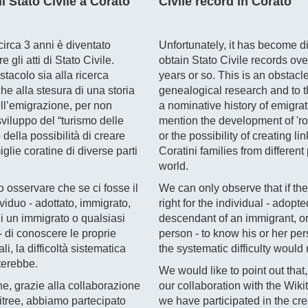
di Stato Civile a Corato
Civile record in Corato
irca 3 anni è diventato
Unfortunately, it has become dif
re gli atti di Stato Civile.
obtain Stato Civile records over
tacolo sia alla ricerca
years or so. This is an obstacle
e alla stesura di una storia
genealogical research and to th
ll’emigrazione, per non
a nominative history of emigrati
sviluppo del “turismo delle
mention the development of 'roo
 della possibilità di creare
or the possibility of creating l
iglie coratine di diverse parti
Coratini families from different 
world.
 osservare che se ci fosse il
We can only observe that if th
dividuo - adottato, immigrato,
right for the individual - adopt
i un immigrato o qualsiasi
descendant of an immigrant, or
- di conoscere le proprie
person - to know his or her per
li, la difficoltà sistematica
the systematic difficulty would 
terebbe.
We would like to point out that,
e, grazie alla collaborazione
our collaboration with the Wiki
kitree, abbiamo partecipato
we have participated in the cre