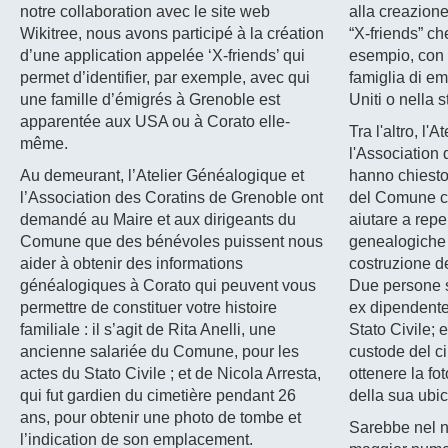
notre collaboration avec le site web
alla creazion
Wikitree, nous avons participé à la création
“X-friends” ch
d’une application appelée ‘X-friends’ qui
esempio, con 
permet d’identifier, par exemple, avec qui
famiglia di em
une famille d’émigrés à Grenoble est
Uniti o nella 
apparentée aux USA ou à Corato elle-
Tra l'altro, l
même.
l'Association
Au demeurant, l’Atelier Généalogique et
hanno chiesto 
l’Association des Coratins de Grenoble ont
del Comune ch
demandé au Maire et aux dirigeants du
aiutare a repe
Comune que des bénévoles puissent nous
genealogiche 
aider à obtenir des informations
costruzione de
généalogiques à Corato qui peuvent vous
Due persone si
permettre de constituer votre histoire
ex dipendente 
familiale : il s’agit de Rita Anelli, une
Stato Civile; 
ancienne salariée du Comune, pour les
custode del ci
actes du Stato Civile ; et de Nicola Arresta,
ottenere la fo
qui fut gardien du cimetière pendant 26
della sua ubi
ans, pour obtenir une photo de tombe et
Sarebbe nel no
l’indication de son emplacement.