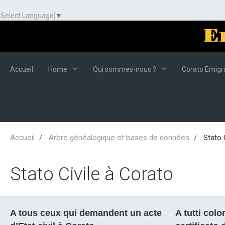
Select Language
▼
E
Accueil
Home
Qui sommes-nous ?
Corato Emigra
Accueil
Arbre généalogique et bases de données
Stato C
Stato Civile à Corato
A tous ceux qui demandent un acte
A tutti col