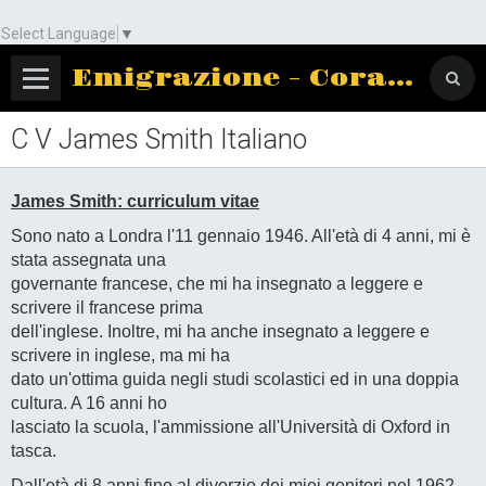
Select Language
▼
Emigrazione - Corato
C V James Smith Italiano
James Smith: curriculum vitae
Sono nato a Londra l'11 gennaio 1946. All'età di 4 anni, mi è
stata assegnata una
governante francese, che mi ha insegnato a leggere e
scrivere il francese prima
dell'inglese. Inoltre, mi ha anche insegnato a leggere e
scrivere in inglese, ma mi ha
dato un'ottima guida negli studi scolastici ed in una doppia
cultura. A 16 anni ho
lasciato la scuola, l'ammissione all'Università di Oxford in
tasca.
Dall'età di 8 anni fino al divorzio dei miei genitori nel 1962,